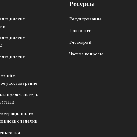
Ресурсы
медицинских
Регулирование
сии
Наш опыт
медицинских
Глоссарий
С
Частые вопросы
медицинских
нений в
ое удостоверение
ый представитель
 (УПП)
гистрационного
ицинских изделий
испытания