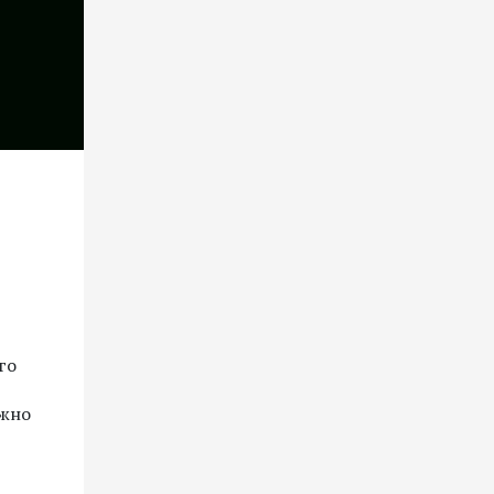
го
ожно