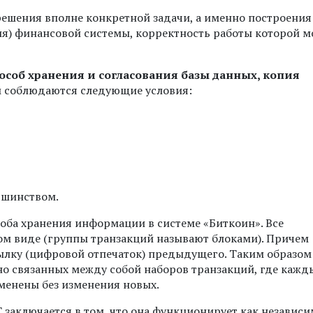
решения вполне конкретной задачи, а именно построения
ия) финансовой системы, корректность работы которой м
особ хранения и согласования базы данных, копия
 соблюдаются следующие условия:
ьшинством.
оба хранения информации в системе «Биткоин». Все
ом виде (группы транзакций называют блоками). Причем
лку (цифровой отпечаток) предыдущего. Таким образом
вно связанных между собой наборов транзакций, где кажд
зменены без изменения новых.
 заключается в том, что она функционирует как независи