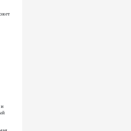
ожет
 и
ый
мая