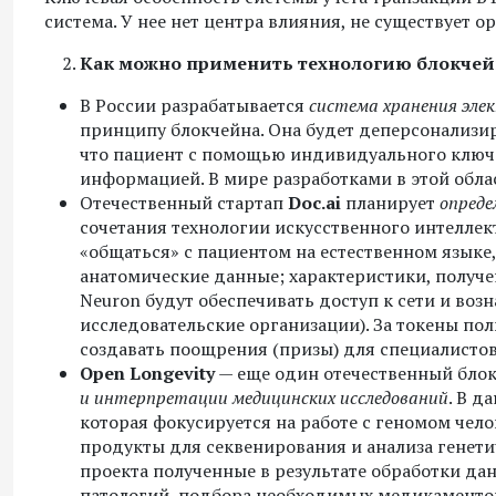
система. У нее нет центра влияния, не существует 
Как можно применить технологию блокчей
В России разрабатывается
система хранения эле
принципу блокчейна. Она будет деперсонализир
что пациент с помощью индивидуального ключа
информацией. В мире разработками в этой обла
Отечественный стартап
Doc.
ai
планирует
опреде
сочетания технологии искусственного интеллек
«общаться» с пациентом на естественном языке
анатомические данные; характеристики, получ
Neuron будут обеспечивать доступ к сети и воз
исследовательские организации). За токены по
создавать поощрения (призы) для специалистов
Open Longevity
— еще один отечественный бло
и интерпретации медицинских исследований
. В д
которая фокусируется на работе с геномом чел
продукты для секвенирования и анализа генети
проекта полученные в результате обработки да
патологий, подбора необходимых медикаменто