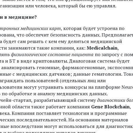
организации или человека, который бы ею управлял.
н в медицине?
ктронных медицинских карт
, которая будет устроена по
ована, что обеспечит безопасность данных. Предполагает
 будет сам решать с кем ему делиться медицинской
сти занимаются такие компании, как:
Medicalchain
,
лять физиологическое состояние пациента
по запросу с п
та и БТ в виде криптовалюты. Диалоговая система будет
, анализировать геномные, фармакогеномные, экспосомн
енные с медицинских датчиков; данные гематологии. Ток
награждать пользователей (отдельных лиц или
льзователи могут устраивать конкурсы на платформе Neur
 по обработке и анализу медицинских данных.
кчейн-стартап, разрабатывающий систему
диагностики бо
анной области также работает компания
Gene Blockchain
,
овека. Компания поставляет технологии и программные
ческих последовательностей. На основании материалов
нные впоследствии могут использоваться для диагности
в и выбора подходящих методов лечения.