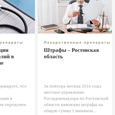
препараты
Лекарственные препараты
ции
Штрафы – Ростовская
елий в
область
не
рмирует, что
За полтора месяца 2016 года
местное управление
кции в
Росздравнадзора по Ростовской
ии определен
области наложило штрафы на
общую сумму 1 миллион…