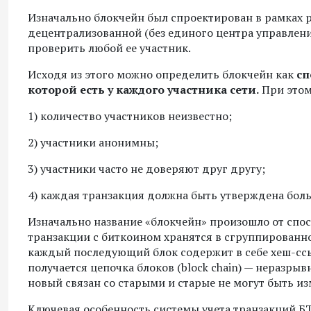
Изначально блокчейн был спроектирован в рамках 
децентрализованной (без единого центра управлен
проверить любой ее участник.
Исходя из этого можно определить блокчейн как
сп
которой есть у каждого участника сети.
При этом
1) количество участников неизвестно;
2) участники анонимны;
3) участники часто не доверяют друг другу;
4) каждая транзакция должна быть утверждена бол
Изначально название «блокчейн» произошло от спос
транзакции с биткоином хранятся в сгруппированн
каждый последующий блок содержит в себе хеш-ссы
получается цепочка блоков (block chain) — неразры
новый связан со старыми и старые не могут быть и
Ключевая особенность системы учета транзакций БТ