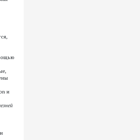
ся,
омощью
ые,
ены
on и
лезней
ки