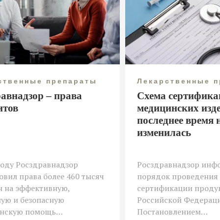
ственные препараты
Лекарственные 
равнадзор – права
Схема сертифика
нтов
медицинских изд
последнее время 
изменилась
году Росздравнадзор
Росздравнадзор инфо
овил права более 460 тысяч
порядок проведения
н на эффективную,
сертификации проду
ую и безопасную
Российской Федерац
нскую помощь…
Постановлением…