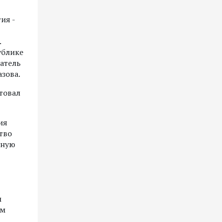
ия -
.
ублике
атель
зова.
товал
ия
тво
нную
м
ым