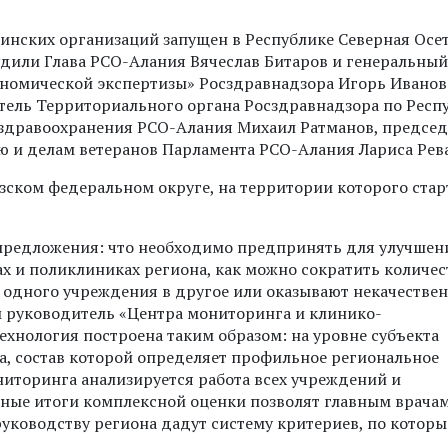
инских организаций запущен в Республике Северная Осет
удили Глава РСО-Алания Вячеслав Битаров и генеральный
номической экспертизы» Росздравнадзора Игорь Иванов
итель Территориального органа Росздравнадзора по Респ
 здравоохранения РСО-Алания Михаил Ратманов, председ
ю и делам ветеранов Парламента РСО-Алания Лариса Рева
зском федеральном округе, на территории которого стар
предложения: что необходимо предпринять для улучшен
х и поликлиниках региона, как можно сократить количес
з одного учреждения в другое или оказывают некачестве
 руководитель «Центра мониторинга и клинико-
ехнология построена таким образом: на уровне субъекта
, состав которой определяет профильное региональное
иторинга анализируется работа всех учреждений и
енные итоги комплексной оценки позволят главным врача
руководству региона дадут систему критериев, по котор