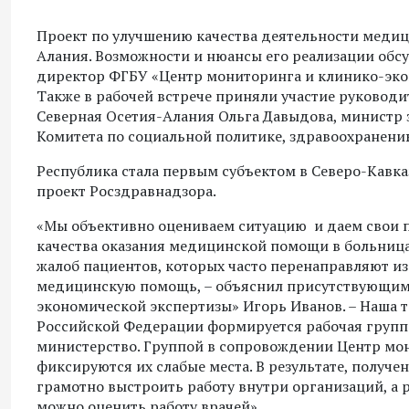
Проект по улучшению качества деятельности медиц
Алания. Возможности и нюансы его реализации обс
директор ФГБУ «Центр мониторинга и клинико-эко
Также в рабочей встрече приняли участие руковод
Северная Осетия-Алания Ольга Давыдова, министр
Комитета по социальной политике, здравоохранени
Республика стала первым субъектом в Северо-Кавка
проект Росздравнадзора.
«Мы объективно оцениваем ситуацию и даем свои 
качества оказания медицинской помощи в больница
жалоб пациентов, которых часто перенаправляют и
медицинскую помощь, – объяснил присутствующим
экономической экспертизы» Игорь Иванов. – Наша т
Российской Федерации формируется рабочая группа
министерство. Группой в сопровождении Центр мон
фиксируются их слабые места. В результате, получ
грамотно выстроить работу внутри организаций, а 
можно оценить работу врачей».