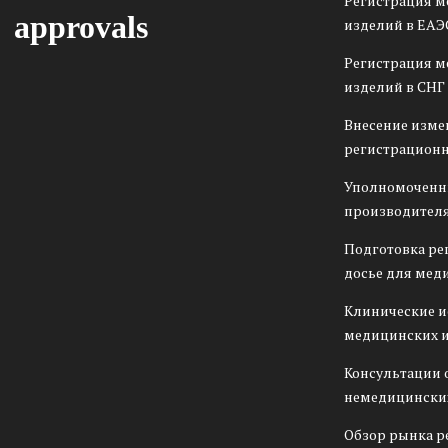
Регистрация 
approvals
изделий в ЕАЭ
Регистрация 
изделий в СНГ
Внесение изме
регистрационн
Уполномоченн
производителя
Подготовка ре
досье для мед
Клинические 
медицинских 
Консультации 
немедицински
Обзор рынка р