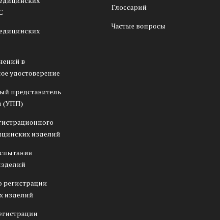
медицинских
Глоссарий
С
Частые вопросы
медицинских
нений в
ое удостоверение
ый представитель
 (УПП)
гистрационного
ицинских изделий
испытания
изделий
о регистрации
х изделий
егистрации