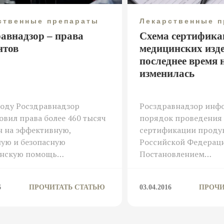
ственные препараты
Лекарственные 
равнадзор – права
Схема сертифика
нтов
медицинских изд
последнее время 
изменилась
году Росздравнадзор
Росздравнадзор инфо
овил права более 460 тысяч
порядок проведения
н на эффективную,
сертификации проду
ую и безопасную
Российской Федерац
нскую помощь…
Постановлением…
6
ПРОЧИТАТЬ СТАТЬЮ
03.04.2016
ПРОЧИ