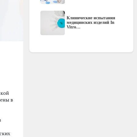
Клинические испытания
медицинских изделий In
Vitro…
ской
дены в
з
ских