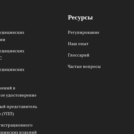
Ресурсы
медицинских
Регулирование
сии
Наш опыт
медицинских
Глоссарий
С
Частые вопросы
медицинских
нений в
ое удостоверение
ый представитель
 (УПП)
гистрационного
ицинских изделий