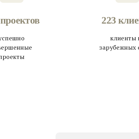
 проектов
223 кли
успешно
клиенты 
вершенные
зарубежных 
проекты