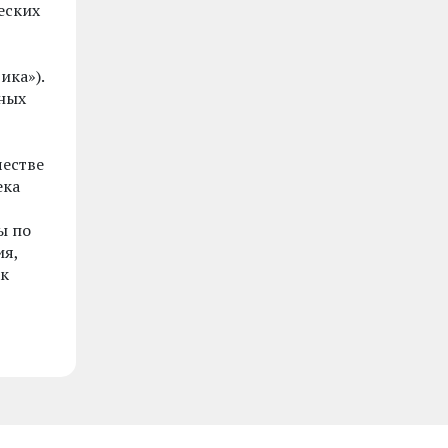
еских
ика»).
нных
честве
ека
ы по
ия,
ак