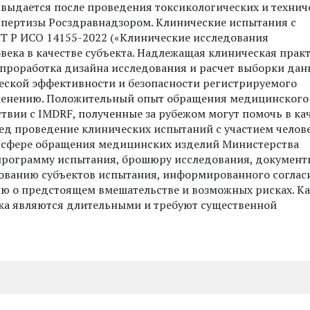
 выдается после проведения токсикологических и технич
спертизы Росздравнадзором. Клинические испытания с
СТ Р ИСО 14155-2022 («Клинические исследования
ека в качестве субъекта. Надлежащая клиническая практ
 проработка дизайна исследования и расчет выборки да
ческой эффективности и безопасности регистрируемого
рименению. Положительный опыт обращения медицинского
ствии с IMDRF, полученные за рубежом могут помочь в ка
ред проведение клинических испытаний с участием челов
в сфере обращения медицинских изделий Министерства
программу испытания, брошюру исследования, документ
ованию субъектов испытания, информированного соглас
 о предстоящем вмешательстве и возможных рисках. К
ека являются длительными и требуют существенной