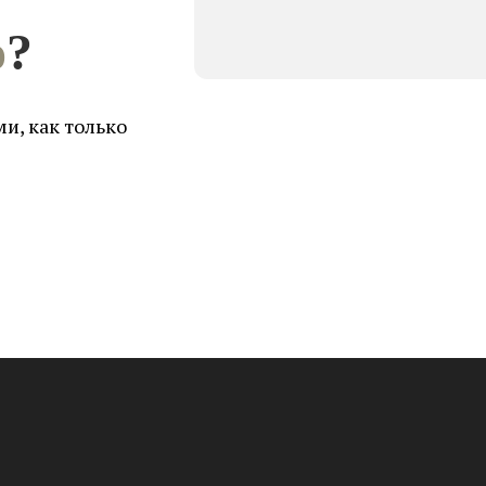
о
?
и, как только