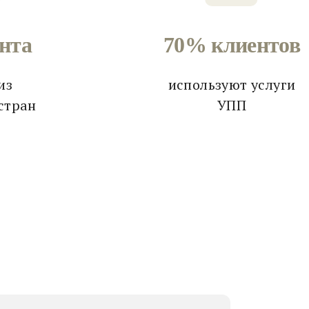
ента
70% клиентов
из
используют услуги
стран
УПП