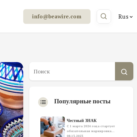
Rus
info@beawire.com
Популярные посты
Честный ЗНАК
С 1 марта 2024 года стартует
обязательная маркировка…
08.13.2023