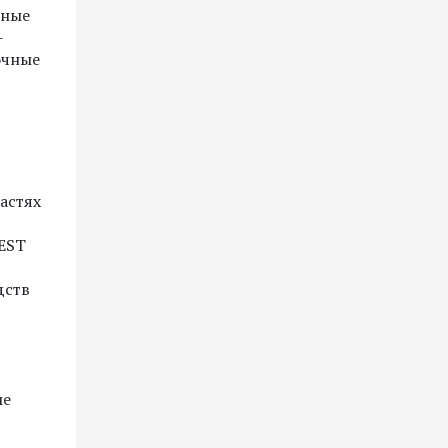
сные
-
очные
астях
EST
дств
ие