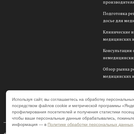
производителя
Подготовка ре
досье для мед
Клинические 
медицинских 
Консультации 
немедицински
Обзор рынка р
медицинских 
Используя сайт, вы соглашаетесь на обработку персональны
посредством файлов cookie и метрической программы «Янде
профилирования посетителей и получения статистики посещ
чтобы ваши персональные данные обрабатывались, покиньте
информация — в
Политике обработки персональных данных
©Beawire – июль 2026