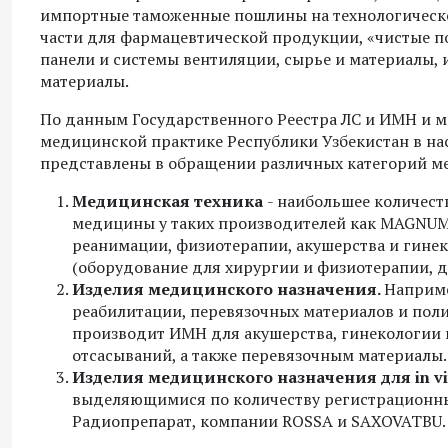
импортные таможенные пошлины на технологическо
части для фармацевтической продукции, «чистые 
панели и системы вентиляции, сырье и материалы,
материалы.
По данным Государственного Реестра ЛС и ИМН и 
медицинской практике Республики Узбекистан в н
представлены в обращении различных категорий м
Медицинская техника
- наибольшее количест
медицины у таких производителей как MAGNUM 
реанимации, физиотерапии, акушерства и гин
(оборудование для хирургии и физиотерапии, 
Изделия медицинского назначения.
Наприме
реабилитации, перевязочных материалов и по
производит ИМН для акушерства, гинекологии 
отсасываний, а также перевязочным материалы.
Изделия медицинского назначения для
in
v
выделяющимися по количеству регистрационны
Радиопрепарат, компании ROSSА и SAXOVATBU.