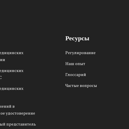
Ресурсы
медицинских
Регулирование
сии
Наш опыт
медицинских
Глоссарий
С
Частые вопросы
медицинских
нений в
ое удостоверение
ый представитель