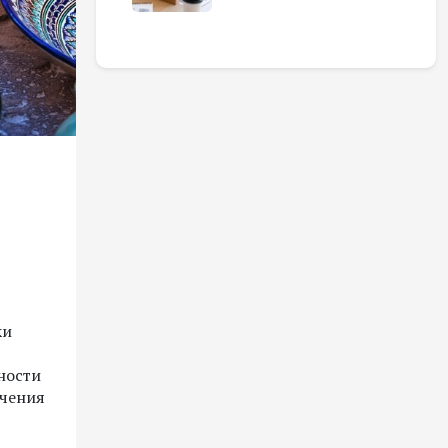
ки
ности
ачения