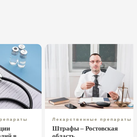
препараты
Лекарственные препараты
ции
Штрафы – Ростовская
елий в
область