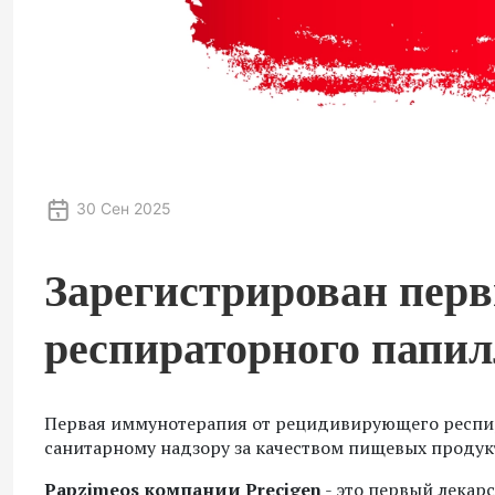
30 Сен 2025
Зарегистрирован перв
респираторного папил
Первая иммунотерапия от рецидивирующего респир
санитарному надзору за качеством пищевых продук
Papzimeos компании Precigen
- это первый лекар