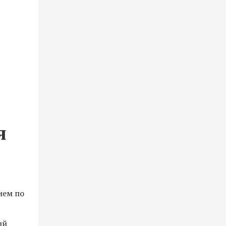
я
ием по
ый