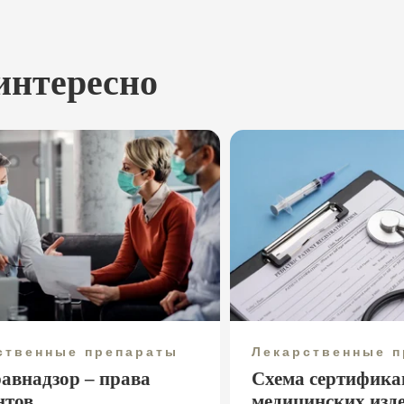
интересно
ственные препараты
Лекарственные 
равнадзор – права
Схема сертифика
нтов
медицинских изд