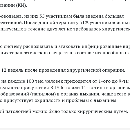
ований (КИ).
овольцев, из них 35 участникам была введена большая
фективной. После данной терапии у 51% участников испы
спытуемых в течение двух лет не требовалось хирургичес
ую систему распознавать и атаковать инфицированные ви
них терапевтического вещества в составе неспособного к
 12 недель после проведения хирургической операции.
 на каждые 100 тыс. человек приходится от 1-ого до 9-ти
тельного присутствия ВПЧ 6-го или 11-го типа в организм
бразований (папиллом) в органах дыхания, чаще всего в
ило присутствует охриплость и проблемы с дыханием.
ной патологией можно было только хирургическим путем.