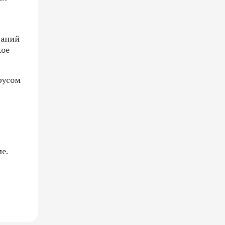
таний
кое
русом
е.