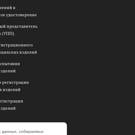
нений в
ое удостоверение
ый представитель
 (УПП)
гистрационного
ицинских изделий
испытания
изделий
о регистрации
х изделий
егистрации
изделий
х данных, собираемых