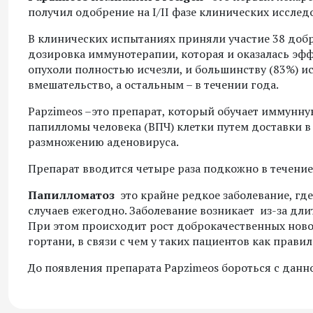
получил одобрение на I/II фазе клинических исслед
В клинических испытаниях приняли участие 38 добр
дозировка иммунотерапии, которая и оказалась эф
опухоли полностью исчезли, и большинству (83%) и
вмешательство, а остальным – в течении года.
Papzimeos –это препарат, который обучает иммунн
папилломы человека (ВПЧ) клетки путем доставки в 
размножению аденовируса.
Препарат вводится четыре раза подкожно в течение
Папилломатоз
это крайне редкое заболевание, где
случаев ежегодно. Заболевание возникает из-за дли
При этом происходит рост доброкачественных новоо
гортани, в связи с чем у таких пациентов как прав
До появления препарата Papzimeos бороться с дан