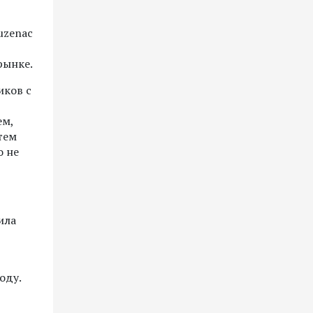
uzenac
рынке.
иков с
ем,
тем
о не
ила
оду.