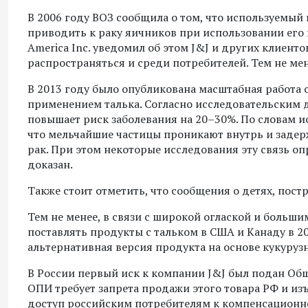
В 2006 году ВОЗ сообщила о том, что используемый
приводить к раку яичников при использовании его 
America Inc. уведомил об этом J&J и других клиент
распространяться и среди потребителей. Тем не ме
В 2013 году было опубликована масштабная работа 
применением талька. Согласно исследовательским 
повышает риск заболевания на 20–30%. По словам ис
что мельчайшие частицы проникают внутрь и задерж
рак. При этом некоторые исследования эту связь о
доказан.
Также стоит отметить, что сообщения о детях, пос
Тем не менее, в связи с широкой оглаской и больш
поставлять продукты с тальком в США и Канаду в 20
альтернативная версия продукта на основе кукуруз
В России первый иск к компании J&J был подан Об
ОПИ требует запрета продажи этого товара РФ и изъ
доступ российским потребителям к компенсационно