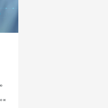
ую
о и