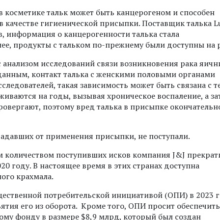
 в косметике тальк может быть канцерогеном и способен
в качестве гигиенической присыпки. Поставщик талька L
ов, информация о канцерогенности талька стала
нее, продукты с тальком по-прежнему были доступны на 
с анализом исследований связи возникновения рака яичн
данным, контакт талька с женскими половыми органами
следователей, такая зависимость может быть связана с т
иваются на годы, вызывая хроническое воспаление, а за
провергают, поэтому вред талька в присыпке окончательн
традавших от применения присыпки, не поступали.
им количеством поступивших исков компания J&J прекрат
20 году. В настоящее время в этих странах доступна
ного крахмала.
щественной потребительской инициативой (ОПИ) в 2023 г
ятия его из оборота. Кроме того, ОПИ просит обеспечить
му фонду в размере $8,9 млрд, который был создан