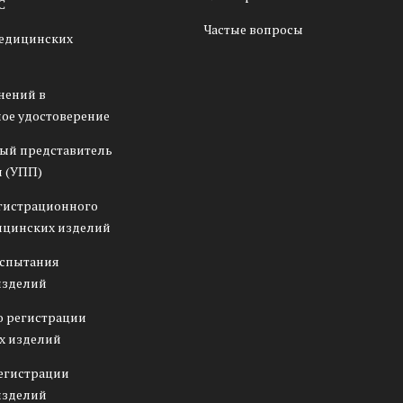
С
Частые вопросы
медицинских
нений в
ое удостоверение
ый представитель
 (УПП)
гистрационного
ицинских изделий
испытания
изделий
о регистрации
х изделий
егистрации
изделий