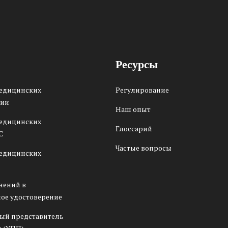
Ресурсы
медицинских
Регулирование
сии
Наш опыт
медицинских
Глоссарий
С
Частые вопросы
медицинских
нений в
ое удостоверение
ый представитель