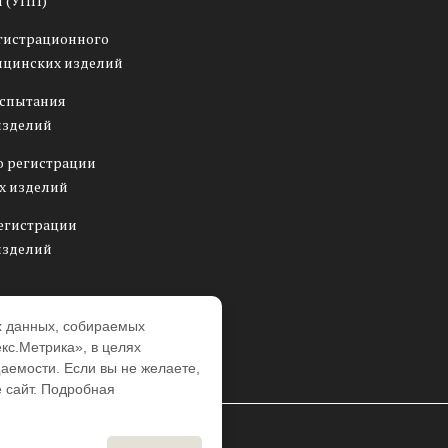
 (УПП)
гистрационного
ицинских изделий
испытания
изделий
о регистрации
х изделий
егистрации
изделий
х данных, собираемых
кс.Метрика», в целях
аемости. Если вы не желаете,
 сайт. Подробная
.