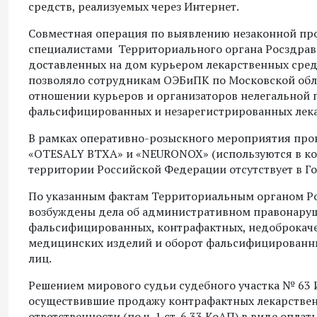
средств, реализуемых через Интернет.
Совместная операция по выявлению незаконной пр
специалистами Территориального органа Росздравн
доставленных на дом курьером лекарственных сред
позволяло сотрудникам ОЭБиПК по Московской обл
отношении курьеров и организаторов нелегальной 
фальсифицированных и незарегистрированных лека
В рамках оперативно-розыскного мероприятия про
«OTESALY BTXA» и «NEURONOX» (используются в кос
территории Российской Федерации отсутствует в Го
По указанным фактам Территориальным органом Ро
возбуждены дела об административном правонарушен
фальсифицированных, контрафактных, недоброкаче
медицинских изделий и оборот фальсифицированны
лиц.
Решением мирового судьи судебного участка № 63 
осуществившие продажу контрафактных лекарствен
ответственности (по ч. 1 ст. 6.33 КоАП) в виде опл