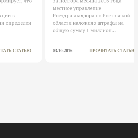
рмирует, что
За полтора месяца 2016 года
местное управление
кции в
Росздравнадзора по Ростовской
ии определен
области наложило штрафы на
общую сумму 1 миллион…
ТАТЬ СТАТЬЮ
03.10.2016
ПРОЧИТАТЬ СТАТЬЮ