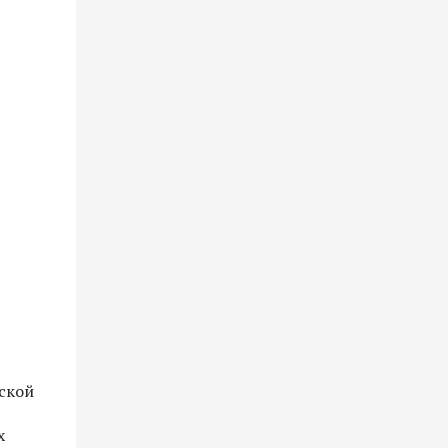
ской
х