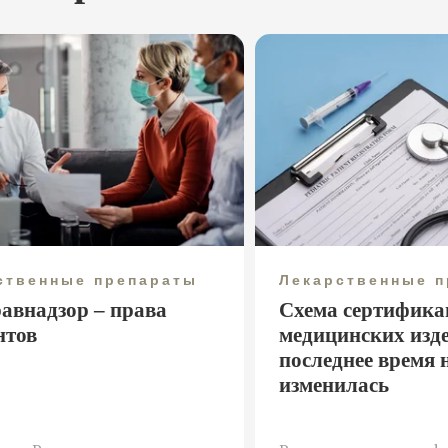
ственные препараты
Лекарственные 
равнадзор – права
Схема сертифика
нтов
медицинских изд
последнее время 
изменилась