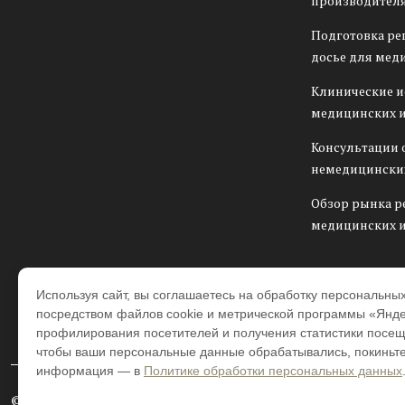
производителя
Подготовка ре
досье для мед
Клинические 
медицинских 
Консультации 
немедицински
Обзор рынка р
медицинских 
Используя сайт, вы соглашаетесь на обработку персональны
посредством файлов cookie и метрической программы «Янде
профилирования посетителей и получения статистики посещ
чтобы ваши персональные данные обрабатывались, покиньте
информация — в
Политике обработки персональных данных
©Beawire – июль 2026