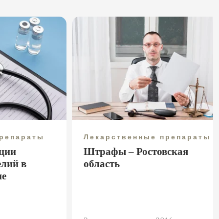
препараты
Лекарственные препараты
ции
Штрафы – Ростовская
елий в
область
не