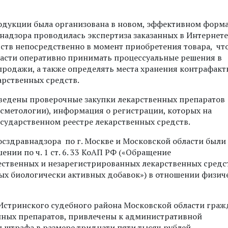
одукции была организована в новом, эффективном форма
адзора проводилась экспертиза заказанных в Интернете
ств непосредственно в момент приобретения товара, чт
асти оперативно принимать процессуальные решения в
продажи, а также определять места хранения контрафакт
рственных средств.
ведены проверочные закупки лекарственных препаратов
метологии), информация о регистрации, которых на
сударственном реестре лекарственных средств.
сздравнадзора по г. Москве и Московской области были
ии по ч. 1 ст. 6. 33 КоАП РФ («Обращение
ственных и незарегистрированных лекарственных средс
х биологически активных добавок») в отношении физич
Истринского судебного района Московской области граж
ных препаратов, привлечены к административной
аты штрафа в размере тридцати пяти тысяч рублей.