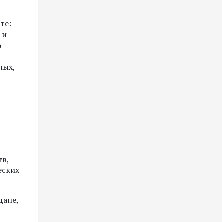
те:
 и
о
ных,
тв,
еских
дане,