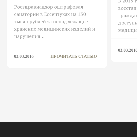
В 2015 
Росздравнадзор оштрафовал
восстан
санаторий в Ессентуках на 130
гражда
тысяч рублей за ненадлежащее
доступн
хранение медицинских изделий и
медици
нарушения…
03.03.201
03.03.2016
ПРОЧИТАТЬ СТАТЬЮ