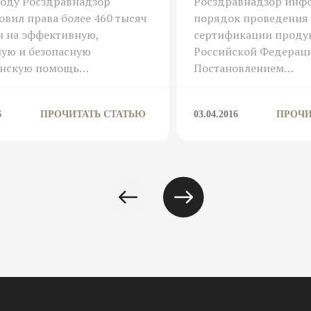
году Росздравнадзор
Росздравнадзор инфо
овил права более 460 тысяч
порядок проведения
н на эффективную,
сертификации проду
ую и безопасную
Российской Федерац
нскую помощь…
Постановлением…
6
ПРОЧИТАТЬ СТАТЬЮ
03.04.2016
ПРОЧИ