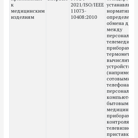
к
2021/ISO/IEEE
устанавлива
медицинским
11073-
нормативно
изделиям
10408:2010
определение
обмена дан
между
персональн
телемедици
приборами
термометра 
вычислител
устройствам
(например,
сотовыми
телефонами,
персональн
компьютера
бытовыми
медицински
приборами
контроля и
телевизион
приставками