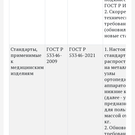
ГОСТ Р ИСО 
2. Скоррект
технические
требования
(обновили п
новые станд
Стандарты,
ГОСТ Р
ГОСТ Р
1. Настоящи
применимые
53346-
53346-2021
стандарт
к
2009
распростран
медицинским
на металлич
изделиям
узлы
ортопедичес
аппаратов на
нижние коне
(далее - узлы)
предназначе
для пользов
массой от 15
кг.
2. Обновили
требования