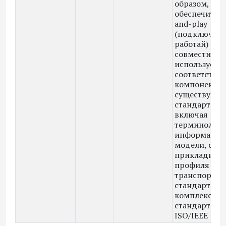
образом, что
обеспечить p
and-play
(подключи-и
работай)
совместимос
использует
соответству
компоненты
существующ
стандартов,
включая
терминолог
информацио
модели, ста
прикладног
профиля и
транспортны
стандарты
комплекса
стандартов
ISO/IEEE 110