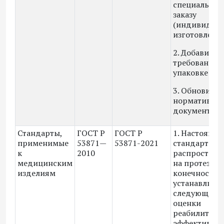
специальном
заказу
(индивидуал
изготовлени
2. Добавили
требования 
упаковке
3. Обновили
нормативны
документы
Стандарты,
ГОСТ Р
ГОСТ Р
1. Настоящи
применимые
53871—
53871-2021
стандарт
к
2010
распростран
медицинским
на протезы 
изделиям
конечностей
устанавлива
следующие 
оценки
реабилитаци
эффективно