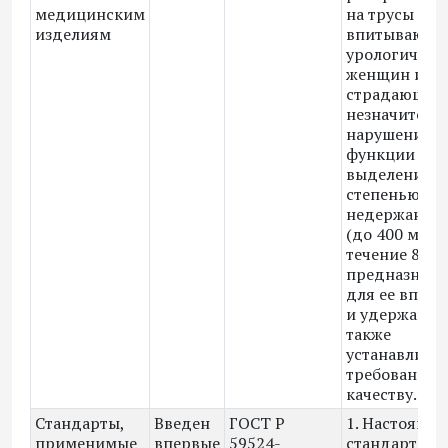
медицинским
на трусы
изделиям
впитывающи
урологическ
женщин и му
страдающих
незначител
нарушением
функции
выделения - 
степенью
недержания
(до 400 мл в
течение 8 ч),
предназначе
для ее впит
и удержания,
также
устанавлива
требования к
качеству.
Стандарты,
Введен
ГОСТ Р
1. Настоящи
применимые
впервые
59524-
стандарт