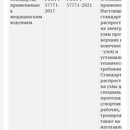
применимые
57771-
57771-2021
применения:
к
2017
Настоящий
медицинским
стандарт
изделиям
распростран
на электрон
узлы протезо
верхних и н
конечностей 
- узел) и
устанавлива
технические
требования к
Стандарт не
распростран
на узлы детс
специальных
протезов
(спортивных
рабочих, уче
тренировочны
также на узл
изготавлива