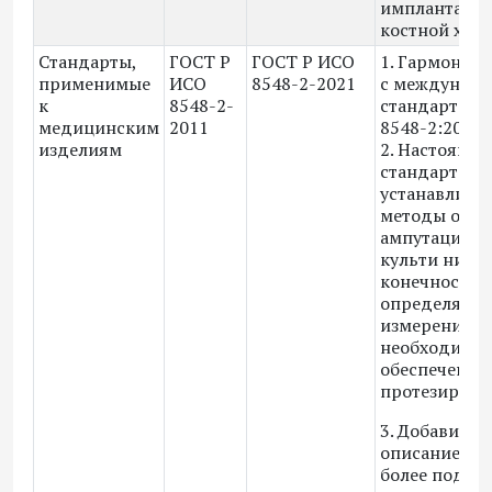
имплантатов
костной хир
Стандарты,
ГОСТ Р
ГОСТ Р ИСО
1. Гармониз
применимые
ИСО
8548-2-2021
с междунар
к
8548-2-
стандартом 
медицинским
2011
8548-2:2020
изделиям
2. Настоящи
стандарт
устанавлива
методы опис
ампутацион
культи нижн
конечности 
определяет
измерения,
необходимые
обеспечения
протезирова
3. Добавили
описание кул
более подро