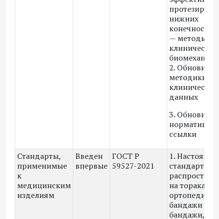
протезирова
нижних
конечностей 
— методы оц
клинический
биомеханиче
2. Обновили
методики оц
клинических
данных
3. Обновили
нормативны
ссылки
Стандарты,
Введен
ГОСТ Р
1. Настоящи
применимые
впервые
59527-2021
стандарт
к
распростран
медицинским
на торакаль
изделиям
ортопедичес
бандажи (дал
бандажи, из