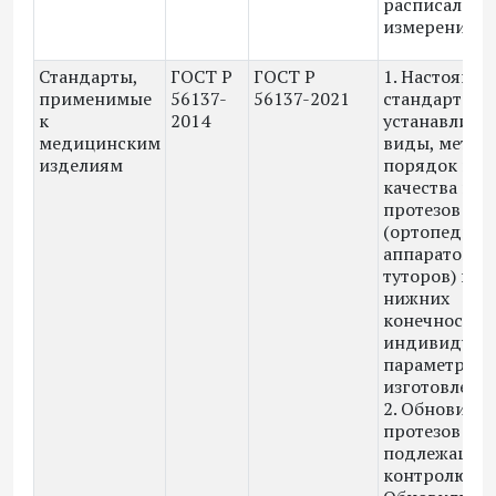
расписали п
измерения к
Стандарты,
ГОСТ Р
ГОСТ Р
1. Настоящи
применимые
56137-
56137-2021
стандарт
к
2014
устанавлива
медицинским
виды, метод
изделиям
порядок кон
качества на
протезов и о
(ортопедиче
аппаратов и
туторов) вер
нижних
конечностей 
индивидуал
параметрам
изготовлени
2. Обновили 
протезов
подлежащих
контролю кач