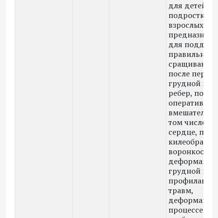
для детей,
подростков 
взрослых,
предназначе
для поддерж
правильного
сращивания 
после перел
грудной кле
ребер, после
оперативног
вмешательств
том числе на
сердце, при
килеобразны
воронкообра
деформация
грудной кле
профилакти
травм,
деформаций,
процессе