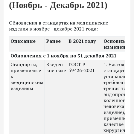
(Ноябрь - Декабрь 2021)
Обновления в стандартах на медицинские
изделия в ноябре - декабре 2021 года:
Описание
Ранее
В 2021 году
Основные
изменения:
Обновления с 1 ноября по 31 декабря 2021
Стандарты,
Введен
ГОСТ Р
1. Настоящи
применимые
впервые
59426-2021
стандарт
к
устанавлива
медицинским
требования к
изделиям
трения тота
эндопротезо
коленного су
человека (дал
изделие),
применяемы
качестве
хирургическ