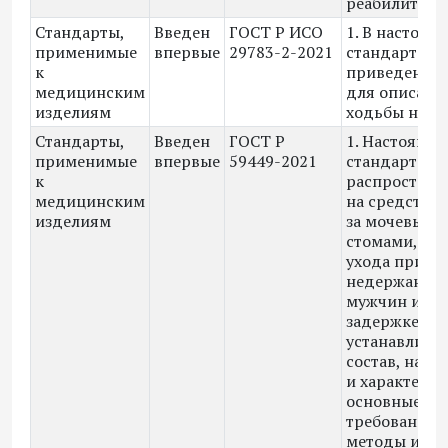
реабилитаци
Стандарты,
Введен
ГОСТ Р ИСО
1. В настоящ
применимые
впервые
29783-2-2021
стандарте
к
приведен сл
медицинским
для описани
изделиям
ходьбы на пр
Стандарты,
Введен
ГОСТ Р
1. Настоящи
применимые
впервые
59449-2021
стандарт
к
распростран
медицинским
на средства 
изделиям
за мочевыми
стомами, ср
ухода при
недержании 
мужчин и пр
задержке мо
устанавливае
состав, назн
и характерис
основные
требования 
методы испы