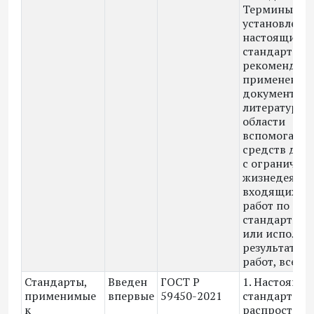
Термины,
установленн
настоящим
стандартом,
рекомендуют
применения 
документаци
литературе в
области
вспомогател
средств для
с ограничен
жизнедеятел
входящих в 
работ по
стандартиза
или использ
результаты э
работ, всех 
Стандарты,
Введен
ГОСТ Р
1. Настоящи
применимые
впервые
59450-2021
стандарт
к
распростран