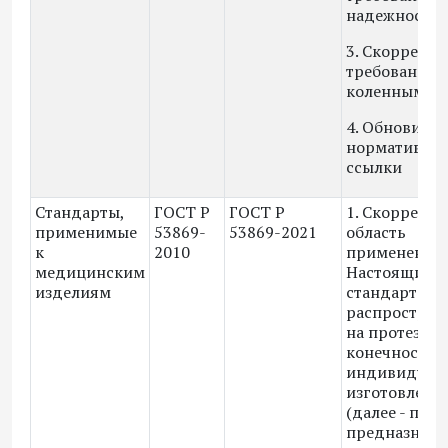
надежности
3. Скоррект
требования 
коленным уз
4. Обновили
нормативны
ссылки
Стандарты,
ГОСТ Р
ГОСТ Р
1. Скоррект
применимые
53869-
53869-2021
область
к
2010
применения:
медицинским
Настоящий
изделиям
стандарт
распростран
на протезы 
конечностей
индивидуал
изготовлени
(далее - прот
предназначе