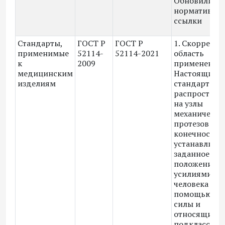
Обновили
нормативны
ссылки
Стандарты,
ГОСТ Р
ГОСТ Р
1. Скоррект
применимые
52114-
52114-2021
область
к
2009
применения:
медицинским
Настоящий
изделиям
стандарт
распростран
на узлы
механически
протезов ве
конечностей
устанавлива
заданное
положение
усилиями м
человека и (и
помощью вн
силы и
относящиеся
подклассу 06