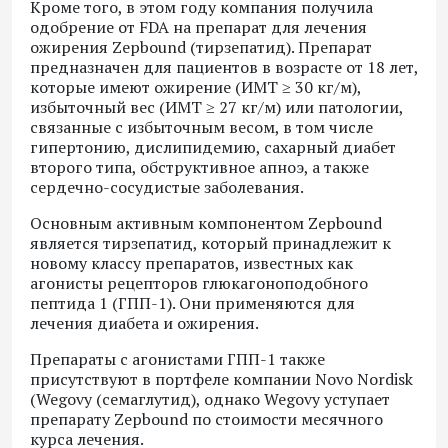
Кроме того, в этом году компания получила
одобрение от FDA на препарат для лечения
ожирения Zepbound (тирзепатид). Препарат
предназначен для пациентов в возрасте от 18 лет,
которые имеют ожирение (ИМТ ≥ 30 кг/м
),
избыточный вес (ИМТ ≥ 27 кг/м
) или патологии,
связанные с избыточным весом, в том числе
гипертонию, дислипидемию, сахарный диабет
второго типа, обструктивное апноэ, а также
сердечно-сосудистые заболевания.
Основным активным компонентом Zepbound
является тирзепатид, который принадлежит к
новому классу препаратов, известных как
агонисты рецепторов глюкагоноподобного
пептида 1 (ГПП-1). Они применяются для
лечения диабета и ожирения.
Препараты с агонистами ГПП-1 также
присутствуют в портфеле компании Novo Nordisk
(Wegovy (семаглутид), однако Wegovy уступает
препарату Zepbound по стоимости месячного
курса лечения.