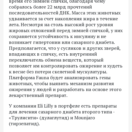
время его зимней спячки, благодаря чему
собралось более 22 млрд прочтений
последовательностей ДНК. Масса этих животных
удваивается за счет накопления жира в течение
лета. Несмотря на столь высокий рост уровня
жировых отложений перед зимней спячкой, у них
сохраняется устойчивость к инсулину и не
возникает гипертонии или сахарного диабета.
Предполагается, что у сусликов и других зверей,
впадающих в спячку, есть внутренний
переключатель обмена веществ, который
позволяет им контролировать ожирение и худеть
к весне без потери скелетной мускулатуры.
Платформа Fauna будет анализировать гены
животных, чтобы выявить механизм развития
ожирения у людей и разработать на основе этого
лекарственный препарат.
У компании Eli Lilly в портфеле есть препараты
для лечения сахарного диабета второго типа -
«Трулисити» (дулаглутид) и Mounjaro
(тирзепатид).