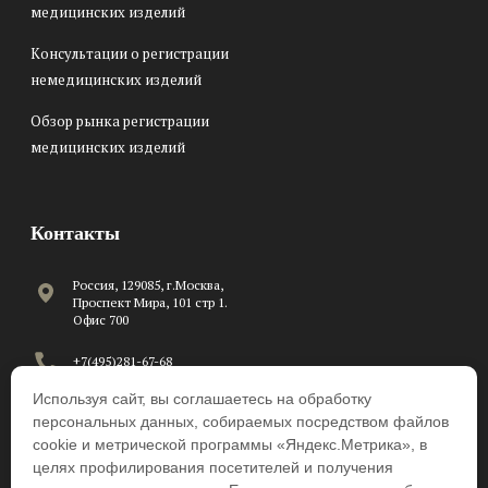
медицинских изделий
Консультации о регистрации
немедицинских изделий
Обзор рынка регистрации
медицинских изделий
Контакты
Россия, 129085, г.Москва,
Проспект Мира, 101 стр 1.
Офис 700
+7(495)281-67-68
Используя сайт, вы соглашаетесь на обработку
C 8:00 до 17:00 по рабочим
дням
персональных данных, собираемых посредством файлов
cookie и метрической программы «Яндекс.Метрика», в
info@beawire.com
целях профилирования посетителей и получения