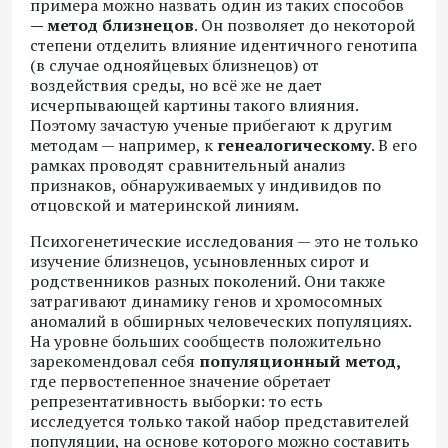
примера можно назвать один из таких способов
— метод близнецов
. Он позволяет до некоторой
степени отделить влияние идентичного генотипа
(в случае однояйцевых близнецов) от
воздействия среды, но всё же не дает
исчерпывающей картины такого влияния.
Поэтому зачастую ученые прибегают к другим
методам — например, к
генеалогическому
. В его
рамках проводят сравнительный анализ
признаков, обнаруживаемых у индивидов по
отцовской и материнской линиям.
Психогенетические исследования — это не только
изучение близнецов, усыновленных сирот и
родственников разных поколений. Они также
затрагивают динамику генов и хромосомных
аномалий в обширных человеческих популяциях.
На уровне больших сообществ положительно
зарекомендовал себя
популяционный метод,
где первостепенное значение обретает
репрезентативность выборки: то есть
исследуется только такой набор представителей
популяции, на основе которого можно составить