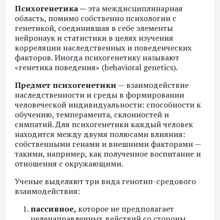
Психогенетика —
эта междисциплинарная
область, помимо собственно психологии с
генетикой, соединившая в себе элементы
нейронаук и статистики в целях изучения
корреляции наследственных и поведенческих
факторов. Иногда психогенетику называют
«генетика поведения» (behavioral genetics).
Предмет психогенетики
— взаимодействие
наследственности и среды в формировании
человеческой индивидуальности: способности к
обучению, темперамента, склонностей и
симпатий. Для психогенетики каждый человек
находится между двумя полюсами влияния:
собственными генами и внешними факторами —
такими, например, как полученное воспитание и
отношения с окружающими.
Ученые выделяют три вида генотип-средового
взаимодействия:
пассивное,
которое не предполагает
целенаправленных действий со стороны