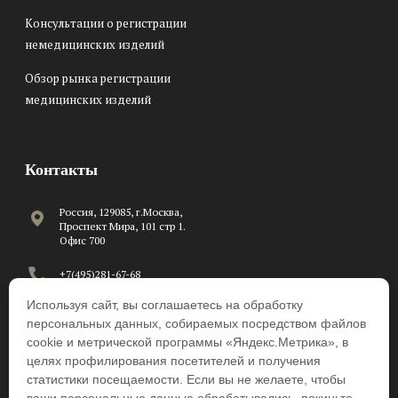
Консультации о регистрации
немедицинских изделий
Обзор рынка регистрации
медицинских изделий
Контакты
Россия, 129085, г.Москва,
Проспект Мира, 101 стр 1.
Офис 700
+7(495)281-67-68
Используя сайт, вы соглашаетесь на обработку
C 8:00 до 17:00 по рабочим
дням
персональных данных, собираемых посредством файлов
cookie и метрической программы «Яндекс.Метрика», в
info@beawire.com
целях профилирования посетителей и получения
статистики посещаемости. Если вы не желаете, чтобы