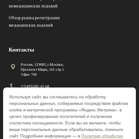
немедицинских изделий
Обзор рынка регистрации
медицинских изделий
Контакты
Россия, 129085, г.Москва,
Проспект Мира, 101 стр 1.
Офис 700
+7(495)281-67-68
Используя сайт, вы соглашаетесь на обработку
C 8:00 до 17:00 по рабочим
дням
персональных данных, собираемых посредством файлов
cookie и метрической программы «Яндекс.Метрика», в
info@beawire.com
целях профилирования посетителей и получения
статистики посещаемости. Если вы не желаете, чтобы
ваши персональные данные обрабатывались, покиньте
сайт. Подробная информация — в
Политике обработки