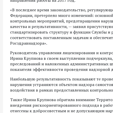
направления работы на 2017 год.
«В последнее время законодательство, регулирующ
Федерации, претерпело много изменений: основной
контрольных мероприятий, предотвращении наруше
качества и результативности, — заявил присутству
стандартизировать структуру и функции Службы и р
соответствовать поставленным задачам и обеспечи
Росздравнадзора».
Руководитель управления лицензирования и контр
Ирина Крупнова в своем выступлении подчеркнула,
преследований и наложенных административных штр
показателя эффективности проведения надзорной д
Наибольшую результативность показывают те прове
нарушения устраняются объектом надзора самостоя
воздействия в рамках предоставленных контрольн
Также Ирина Крупнова обратила внимание Террито
внедрения рискоориентированного подхода в работе
отнесены к добросовестным и не допускающим нар