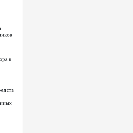
и
ников
ора в
редств
енных