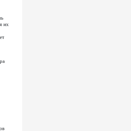
ль
я их
ет
ра
ов