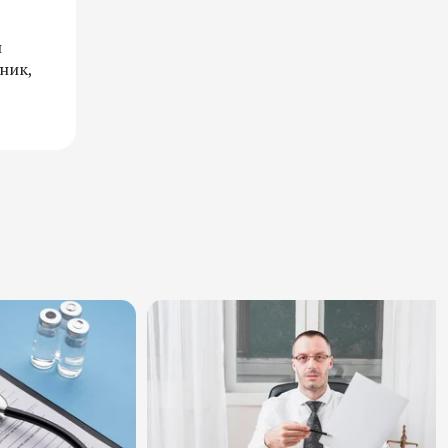
н
ник,