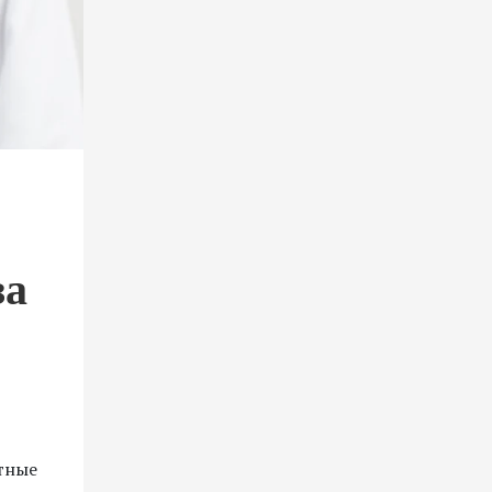
за
тные