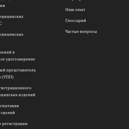
сии
Наш опыт
медицинских
Глоссарий
С
Частые вопросы
медицинских
нений в
ое удостоверение
ый представитель
 (УПП)
гистрационного
ицинских изделий
испытания
изделий
о регистрации