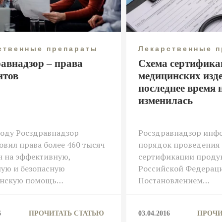
ственные препараты
Лекарственные 
равнадзор – права
Схема сертифика
нтов
медицинских изд
последнее время 
изменилась
году Росздравнадзор
Росздравнадзор инфо
овил права более 460 тысяч
порядок проведения
н на эффективную,
сертификации проду
ую и безопасную
Российской Федерац
нскую помощь…
Постановлением…
6
ПРОЧИТАТЬ СТАТЬЮ
03.04.2016
ПРОЧИ