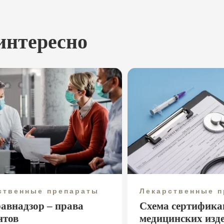
интересно
ственные препараты
Лекарственные 
равнадзор – права
Схема сертифика
нтов
медицинских изд