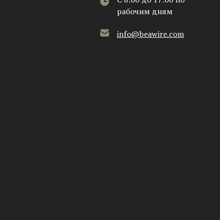
рабочим дням
info@beawire.com