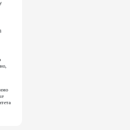
у
В
о
но,
мимо
ке
итета