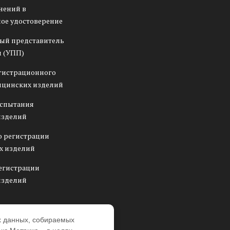
нений в
ое удостоверение
ый представитель
 (УПП)
гистрационного
ицинских изделий
испытания
изделий
о регистрации
х изделий
егистрации
изделий
х данных, собираемых