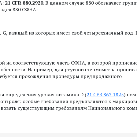
А:
21 CFR 880.2920
. В данном случае 880 обозначает групп
аздел 880 СФНА:
A-G, каждый из которых имеет свой четырехзначный код. 
й на соответствующую часть СФНА, в которой прописан
собенности. Например, для ртутного термометра прописа
требуется прохождения процедуры предпродажного
ля определения уровня витамина D (
21 CFR 862.1825
) по
контроля: особые требования предъявляются к маркиров
тствовать существующим требованиям Национального ком