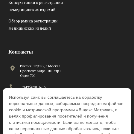
Консультации о регистрации
немедицинских изделий
Обзор рынка регистрации
медицинских изделий
Контакты
Россия, 129085, г.Москва,
Проспект Мира, 101 стр 1.
Офис 700
+7(495)281-67-68
Используя сайт, вы соглашаетесь на обработку
C 8:00 до 17:00 по рабочим
дням
персональных данных, собираемых посредством файлов
cookie и метрической программы «Яндекс.Метрика», в
info@beawire.com
целях профилирования посетителей и получения
статистики посещаемости. Если вы не желаете, чтобы
ваши персональные данные обрабатывались, покиньте